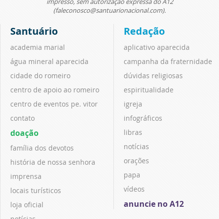
impresso, sem autorização expressa do A12
(faleconosco@santuarionacional.com).
Santuário
Redação
academia marial
aplicativo aparecida
água mineral aparecida
campanha da fraternidade
cidade do romeiro
dúvidas religiosas
centro de apoio ao romeiro
espiritualidade
centro de eventos pe. vitor
igreja
contato
infográficos
doação
libras
notícias
família dos devotos
orações
história de nossa senhora
papa
imprensa
vídeos
locais turísticos
anuncie no A12
loja oficial
notícias