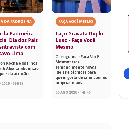
A DA PADROEIRA
FAÇA VOCÊ MESMO
a da Padroeira
Laço Gravata Duplo
ial Dia dos Pais
Luxo - Faça Você
 entrevista com
Mesmo
tavo Lima
O programa “Faça Você
Mesmo” traz
son Rocha e os filhos
semanalmente novas
on & Alex também são
ideias e técnicas para
ques da atração
quem gosta de criar com as
próprias mãos.
 2026 - 09H15
06 AGO 2026 - 14H40