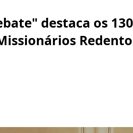
ebate" destaca os 130
Missionários Redentor