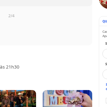
3
/4
QU
Cad
Ap
S
 às 21h30