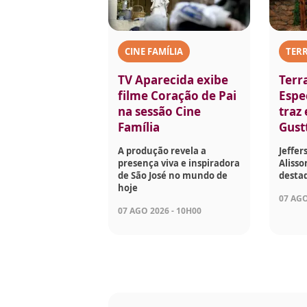
CINE FAMÍLIA
TERR
TV Aparecida exibe
Terr
filme Coração de Pai
Espec
na sessão Cine
traz
Família
Gust
A produção revela a
Jeffer
presença viva e inspiradora
Aliss
de São José no mundo de
desta
hoje
07 AGO
07 AGO 2026 - 10H00