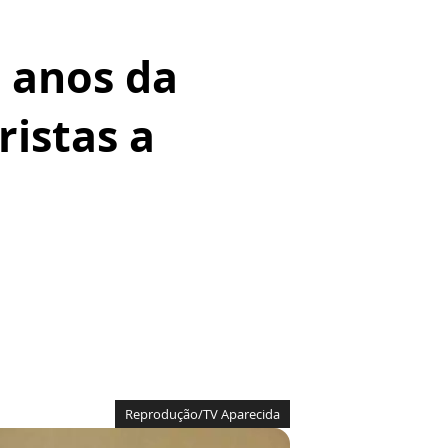
 anos da
istas a
Reprodução/TV Aparecida