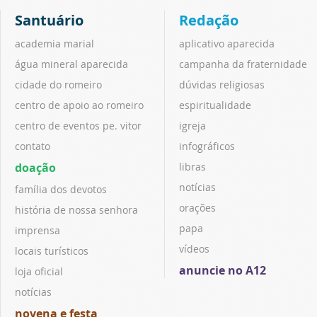
Santuário
Redação
academia marial
aplicativo aparecida
água mineral aparecida
campanha da fraternidade
cidade do romeiro
dúvidas religiosas
centro de apoio ao romeiro
espiritualidade
centro de eventos pe. vitor
igreja
contato
infográficos
doação
libras
notícias
família dos devotos
orações
história de nossa senhora
papa
imprensa
vídeos
locais turísticos
anuncie no A12
loja oficial
notícias
novena e festa