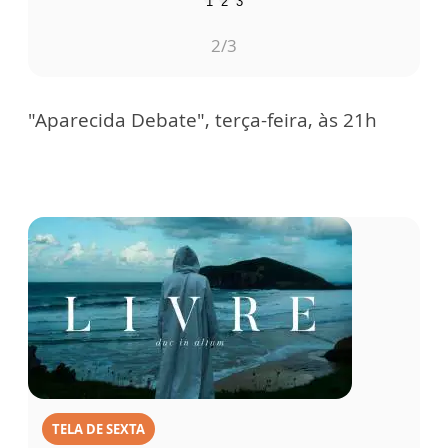
1
2
3
2
/3
"Aparecida Debate", terça-feira, às 21h
TELA DE SEXTA