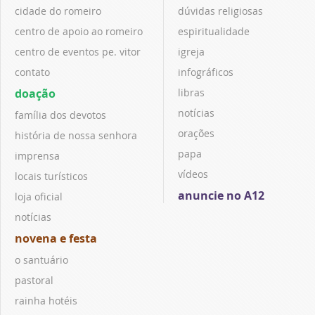
cidade do romeiro
dúvidas religiosas
centro de apoio ao romeiro
espiritualidade
centro de eventos pe. vitor
igreja
contato
infográficos
doação
libras
notícias
família dos devotos
orações
história de nossa senhora
papa
imprensa
vídeos
locais turísticos
anuncie no A12
loja oficial
notícias
novena e festa
o santuário
pastoral
rainha hotéis