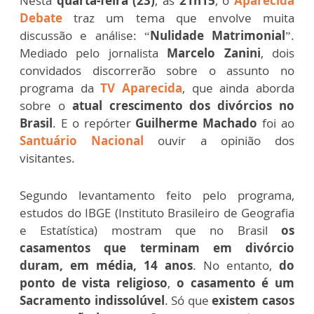
Nesta
quarta-feira (23)
, às
21h15
, o
Aparecida
Debate
traz um tema que envolve muita
discussão e análise: “
Nulidade Matrimonial
”.
Mediado pelo jornalista
Marcelo Zanini
, dois
convidados discorrerão sobre o assunto no
programa da
TV Aparecida
, que ainda aborda
sobre o
atual crescimento dos divórcios no
Brasil
. E o repórter
Guilherme Machado
foi ao
Santuário Nacional
ouvir a opinião dos
visitantes.
Segundo levantamento feito pelo programa,
estudos do IBGE (Instituto Brasileiro de Geografia
e Estatística) mostram que no Brasil
os
casamentos que terminam em divórcio
duram, em média, 14 anos
. No entanto,
do
ponto de vista religioso
,
o casamento é um
Sacramento indissolúvel
. Só que
existem casos