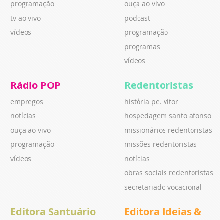
programação
ouça ao vivo
tv ao vivo
podcast
vídeos
programação
programas
vídeos
Rádio POP
Redentoristas
empregos
história pe. vitor
notícias
hospedagem santo afonso
ouça ao vivo
missionários redentoristas
programação
missões redentoristas
vídeos
notícias
obras sociais redentoristas
secretariado vocacional
Editora Santuário
Editora Ideias &