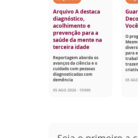
Arquivo A destaca
Guar
diagnóstico,
Deco
acolhimento e
Voc
prevenção para a
O pro
saúde da mente na
Mesmo
terceira idade
divers
para e
Reportagem aborda os
traba
avanços da ciência e o
trazen
cuidado com pessoas
criati
diagnosticadas com
demência
05 AGO
05 AGO 2026 - 15H00
Seja o primeiro a