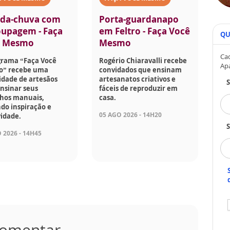
da-chuva com
Porta-guardanapo
upagem - Faça
em Feltro - Faça Você
QU
ê Mesmo
Mesmo
Cad
grama “Faça Você
Rogério Chiaravalli recebe
Ap
” recebe uma
convidados que ensinam
idade de artesãos
artesanatos criativos e
nsinar seus
fáceis de reproduzir em
lhos manuais,
casa.
do inspiração e
05 AGO 2026 - 14H20
vidade.
S
 2026 - 14H45
 comentar