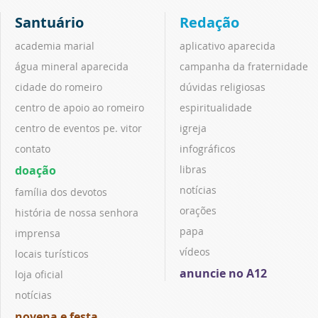
Santuário
Redação
academia marial
aplicativo aparecida
água mineral aparecida
campanha da fraternidade
cidade do romeiro
dúvidas religiosas
centro de apoio ao romeiro
espiritualidade
centro de eventos pe. vitor
igreja
contato
infográficos
doação
libras
notícias
família dos devotos
orações
história de nossa senhora
papa
imprensa
vídeos
locais turísticos
anuncie no A12
loja oficial
notícias
novena e festa