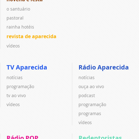
o santuário
pastoral
rainha hotéis
revista de aparecida
vídeos
TV Aparecida
Rádio Aparecida
notícias
notícias
programação
ouça ao vivo
tv ao vivo
podcast
vídeos
programação
programas
vídeos
Rádio POP
Redentoristas