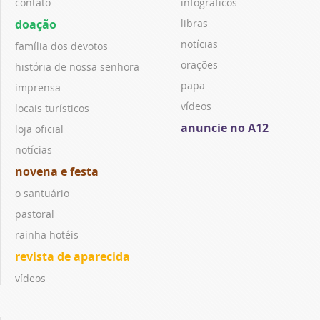
contato
infográficos
doação
libras
notícias
família dos devotos
orações
história de nossa senhora
papa
imprensa
vídeos
locais turísticos
anuncie no A12
loja oficial
notícias
novena e festa
o santuário
pastoral
rainha hotéis
revista de aparecida
vídeos