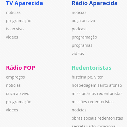
TV Aparecida
Rádio Aparecida
notícias
notícias
programação
ouça ao vivo
tv ao vivo
podcast
vídeos
programação
programas
vídeos
Rádio POP
Redentoristas
empregos
história pe. vitor
notícias
hospedagem santo afonso
ouça ao vivo
missionários redentoristas
programação
missões redentoristas
vídeos
notícias
obras sociais redentoristas
secretariado vocacional