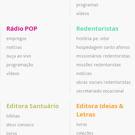
programas
vídeos
Rádio POP
Redentoristas
empregos
história pe. vitor
notícias
hospedagem santo afonso
ouça ao vivo
missionários redentoristas
programação
missões redentoristas
vídeos
notícias
obras sociais redentoristas
secretariado vocacional
Editora Santuário
Editora Ideias &
Letras
bíblias
livros
deus conosco
coleções
livros