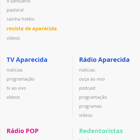
o santuário
pastoral
rainha hotéis
revista de aparecida
vídeos
TV Aparecida
Rádio Aparecida
notícias
notícias
programação
ouça ao vivo
tv ao vivo
podcast
vídeos
programação
programas
vídeos
Rádio POP
Redentoristas