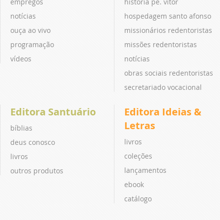
empregos
história pe. vitor
notícias
hospedagem santo afonso
ouça ao vivo
missionários redentoristas
programação
missões redentoristas
vídeos
notícias
obras sociais redentoristas
secretariado vocacional
Editora Santuário
Editora Ideias &
Letras
bíblias
livros
deus conosco
coleções
livros
lançamentos
outros produtos
ebook
catálogo