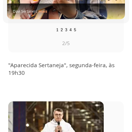
Davi Sertanejo
mais
1
2
3
4
5
2
/5
"Aparecida Sertaneja", segunda-feira, às
19h30