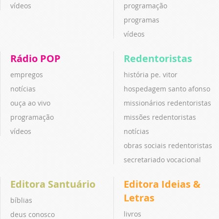
vídeos
programação
programas
vídeos
Rádio POP
Redentoristas
empregos
história pe. vitor
notícias
hospedagem santo afonso
ouça ao vivo
missionários redentoristas
programação
missões redentoristas
vídeos
notícias
obras sociais redentoristas
secretariado vocacional
Editora Santuário
Editora Ideias &
Letras
bíblias
livros
deus conosco