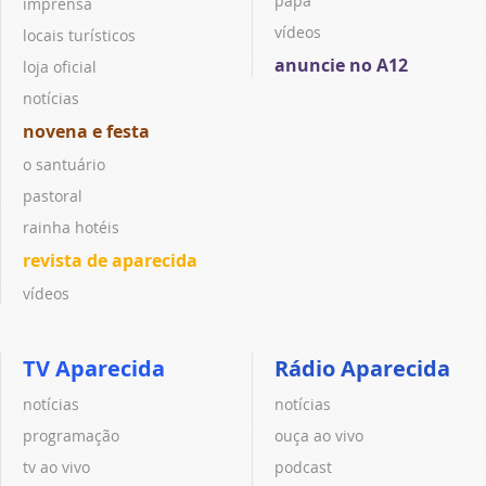
papa
imprensa
vídeos
locais turísticos
anuncie no A12
loja oficial
notícias
novena e festa
o santuário
pastoral
rainha hotéis
revista de aparecida
vídeos
TV Aparecida
Rádio Aparecida
notícias
notícias
programação
ouça ao vivo
tv ao vivo
podcast