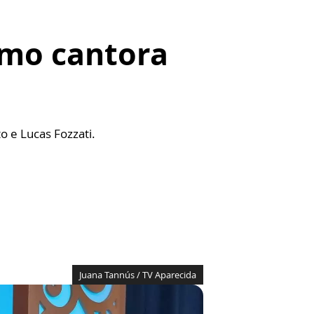
omo cantora
o e Lucas Fozzati.
Juana Tannús / TV Aparecida