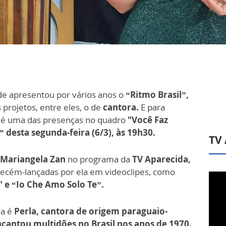
e apresentou por vários anos o
“Ritmo Brasil”,
 projetos, entre eles, o de
cantora.
E para
ta é uma das presenças no quadro
"Você Faz
” desta segunda-feira (6/3), às 19h30.
TV
Mariangela Zan
no programa da
TV Aparecida,
 recém-lançadas por ela em videoclipes, como
 e “Io Che Amo Solo Te”.
a é
Perla, cantora de origem paraguaio-
ncantou multidões no Brasil nos anos de 1970.