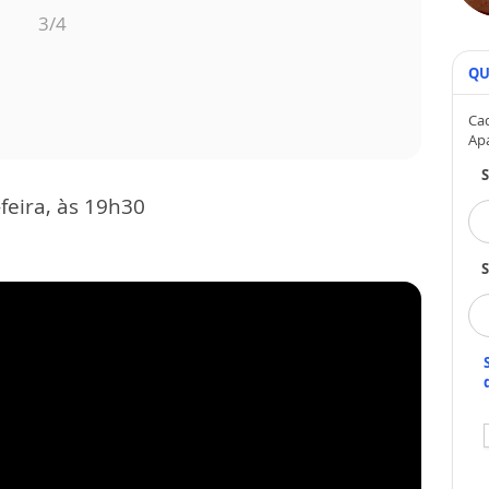
3
/4
QU
Cad
Ap
feira, às 19h30
S