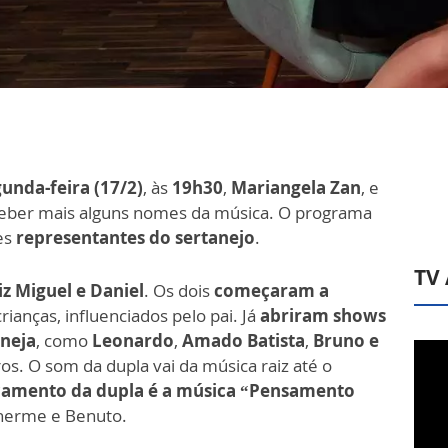
unda-feira (17/2)
, às
19h30
,
Mariangela Zan
, e
receber mais alguns nomes da música. O programa
es
representantes do sertanejo
.
TV
iz Miguel e Daniel
. Os dois
começaram a
crianças, influenciados pelo pai. Já
abriram shows
neja
, como
Leonardo
,
Amado Batista
,
Bruno e
ros. O som da dupla vai da música raiz até o
çamento da dupla é a música “Pensamento
lherme e Benuto.