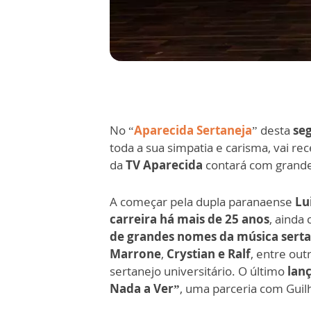
No “
Aparecida Sertaneja
” desta
seg
toda a sua simpatia e carisma, vai 
da
TV Aparecida
contará com grand
A começar pela dupla paranaense
Lu
carreira há mais de 25 anos
, ainda 
de grandes nomes da música serta
Marrone
,
Crystian e Ralf
, entre out
sertanejo universitário. O último
lan
Nada a Ver”
, uma parceria com Gui