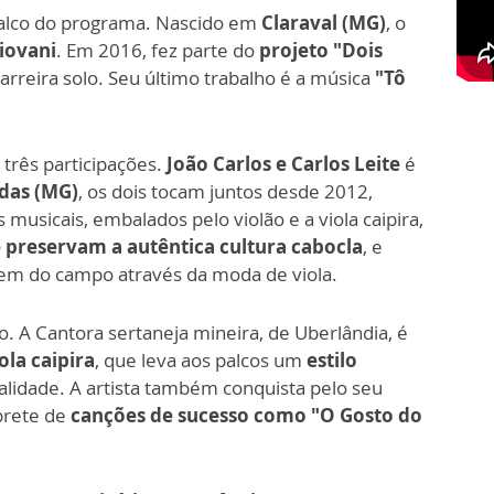
alco do programa. Nascido em
Claraval (MG)
, o
iovani
. Em 2016, fez parte do
projeto "Dois
carreira solo. Seu último trabalho é a música
"Tô
 três participações.
João Carlos e Carlos Leite
é
das (MG)
, os dois tocam juntos desde 2012,
musicais, embalados pelo violão e a viola caipira,
preservam a autêntica cultura cabocla
, e
em do campo através da moda de viola.
 A Cantora sertaneja mineira, de Uberlândia, é
ola caipira
, que leva aos palcos um
estilo
lidade. A artista também conquista pelo seu
prete de
canções de sucesso como "O Gosto do