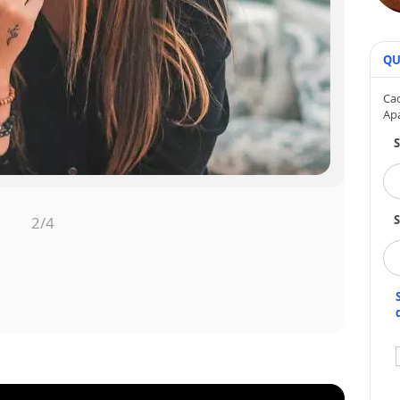
QU
Cad
Ap
S
3
/4