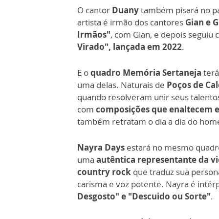
O cantor
Duany
também pisará no p
artista é irmão dos cantores
Gian e G
Irmãos"
, com Gian, e depois seguiu 
Virado", lançada em 2022
.
E o
quadro Memória Sertaneja
terá
uma delas. Naturais de
Poços de Cal
quando resolveram unir seus talentos 
com
composições que enaltecem e 
também retratam o dia a dia do hom
Nayra Days
estará no mesmo quadro.
uma
autêntica representante da vi
country rock
que traduz sua persona
carisma e voz potente. Nayra é intér
Desgosto" e "Descuido ou Sorte"
.