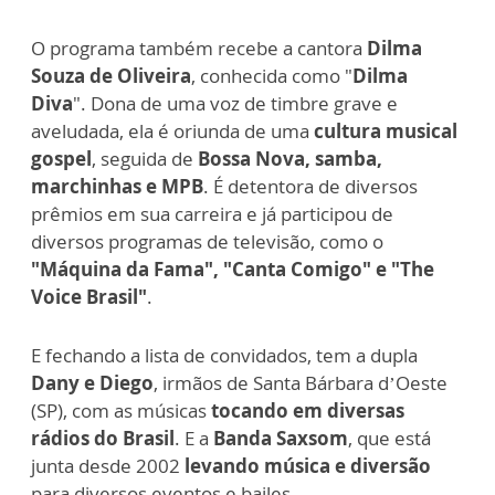
O programa também recebe a cantora
Dilma
Souza de Oliveira
, conhecida como "
Dilma
Diva
". Dona de uma voz de timbre grave e
aveludada, ela é oriunda de uma
cultura musical
gospel
, seguida de
Bossa Nova, samba,
marchinhas e MPB
. É detentora de diversos
prêmios em sua carreira e já participou de
diversos programas de televisão, como o
"Máquina da Fama", "Canta Comigo" e "The
Voice Brasil"
.
E fechando a lista de convidados, tem a dupla
Dany e Diego
, irmãos de Santa Bárbara d’Oeste
(SP), com as músicas
tocando em diversas
rádios do Brasil
. E a
Banda Saxsom
, que está
junta desde 2002
levando música e diversão
para diversos eventos e bailes.