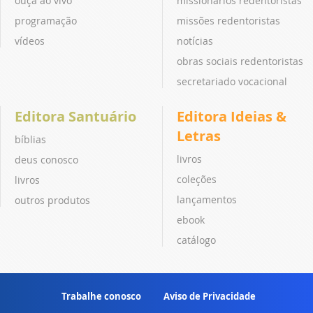
ouça ao vivo
missionários redentoristas
programação
missões redentoristas
vídeos
notícias
obras sociais redentoristas
secretariado vocacional
Editora Santuário
Editora Ideias &
Letras
bíblias
livros
deus conosco
coleções
livros
lançamentos
outros produtos
ebook
catálogo
Trabalhe conosco
Aviso de Privacidade