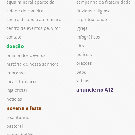
água mineral aparecida
campanha da fraternidade
cidade do romeiro
dúvidas religiosas
centro de apoio ao romeiro
espiritualidade
centro de eventos pe. vitor
igreja
contato
infográficos
doação
libras
notícias
família dos devotos
orações
história de nossa senhora
papa
imprensa
vídeos
locais turísticos
anuncie no A12
loja oficial
notícias
novena e festa
o santuário
pastoral
rainha hotéis