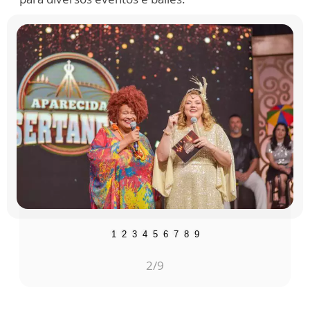
1
2
3
4
5
6
7
8
9
3
/9