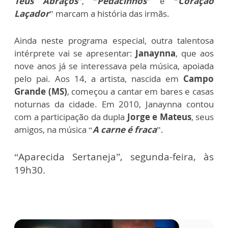
Teus Abraços
”, “
Pedacinhos
” e “
Coração
Laçador
” marcam a história das irmãs.
Ainda neste programa especial, outra talentosa
intérprete vai se apresentar:
Janaynna
, que aos
nove anos já se interessava pela música, apoiada
pelo pai. Aos 14, a artista, nascida em
Campo
Grande (MS)
, começou a cantar em bares e casas
noturnas da cidade. Em 2010, Janaynna contou
com a participação da dupla
Jorge e Mateus
, seus
amigos, na música “
A carne é fraca
”.
“Aparecida Sertaneja”, segunda-feira, às
19h30.