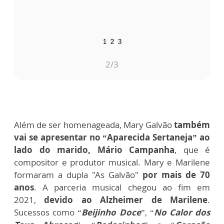
1
2
3
2
/3
Além de ser homenageada, Mary Galvão
também
vai se apresentar no “Aparecida Sertaneja” ao
lado do marido, Mário Campanha
, que é
compositor e produtor musical. Mary e Marilene
formaram a dupla "As Galvão"
por mais de 70
anos
. A parceria musical chegou ao fim em
2021,
devido ao Alzheimer de Marilene
.
Sucessos como “
Beijinho Doce
”, “
No Calor dos