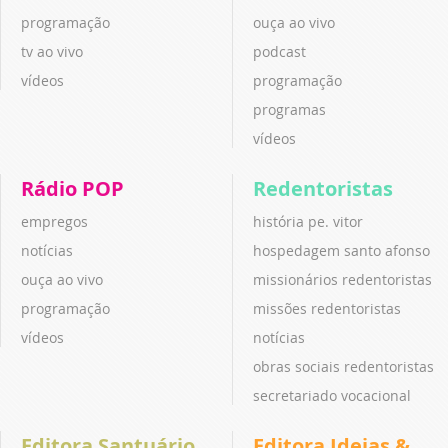
programação
ouça ao vivo
tv ao vivo
podcast
vídeos
programação
programas
vídeos
Rádio POP
Redentoristas
empregos
história pe. vitor
notícias
hospedagem santo afonso
ouça ao vivo
missionários redentoristas
programação
missões redentoristas
vídeos
notícias
obras sociais redentoristas
secretariado vocacional
Editora Santuário
Editora Ideias &