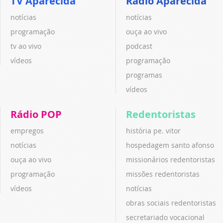
TV Aparecida
Rádio Aparecida
notícias
notícias
programação
ouça ao vivo
tv ao vivo
podcast
vídeos
programação
programas
vídeos
Rádio POP
Redentoristas
empregos
história pe. vitor
notícias
hospedagem santo afonso
ouça ao vivo
missionários redentoristas
programação
missões redentoristas
vídeos
notícias
obras sociais redentoristas
secretariado vocacional