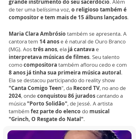
grande instrumento do seu sacerdócio
. Além
de ter uma belíssima voz,
o religioso também é
compositor e tem
mais de 15 álbuns lançados
.
Maria Clara Ambrósio
também se apresenta. A
cantora tem
14 anos
e é natural de Ouro Branco
(MG). Aos
três anos
, ela
já cantava
e
interpretava músicas de filmes
. Seu talento
como
compositora
também aflorou cedo e com
8 anos já tinha sua primeira música autoral
.
Ela se destacou participando do reality show
"Canta Comigo Teen
", da
Record TV
, no ano de
2024
, onde
conquistou 86 jurados
cantando a
música
"Porto Solidão"
, de Jessé. A artista
também
fez parte do elenco
do
musical
"Grinch, O Resgate do Natal"
.