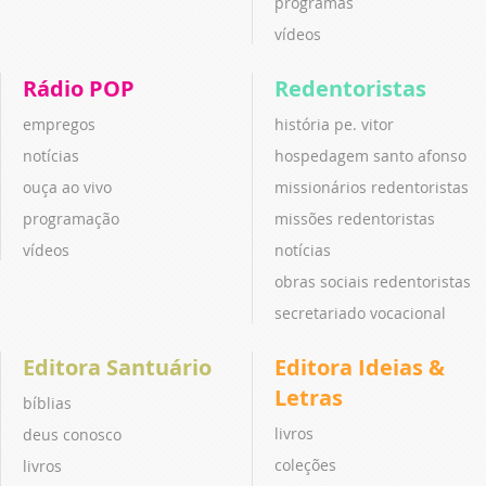
programas
vídeos
Rádio POP
Redentoristas
empregos
história pe. vitor
notícias
hospedagem santo afonso
ouça ao vivo
missionários redentoristas
programação
missões redentoristas
vídeos
notícias
obras sociais redentoristas
secretariado vocacional
Editora Santuário
Editora Ideias &
Letras
bíblias
livros
deus conosco
coleções
livros