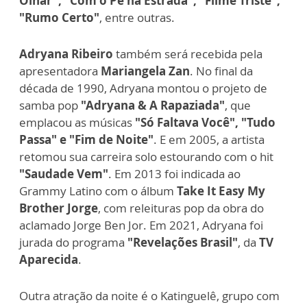
Olhar", "Com o Pé na Estrada", "Filme Triste",
"Rumo Certo"
, entre outras.
Adryana Ribeiro
também será recebida pela
apresentadora
Mariangela Zan
. No final da
década de 1990, Adryana montou o projeto de
samba pop
"Adryana & A Rapaziada"
, que
emplacou as músicas
"Só Faltava Você", "Tudo
Passa" e "Fim de Noite"
. E em 2005, a artista
retomou sua carreira solo estourando com o hit
"Saudade Vem"
. Em 2013 foi indicada ao
Grammy Latino com o álbum
Take It Easy My
Brother Jorge
, com releituras pop da obra do
aclamado Jorge Ben Jor. Em 2021, Adryana foi
jurada do programa
"Revelações Brasil"
, da
TV
Aparecida
.
Outra atração da noite é o Katinguelê, grupo com