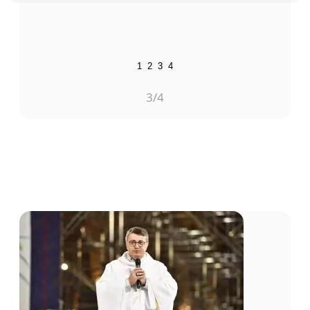
1
2
3
4
3
/4