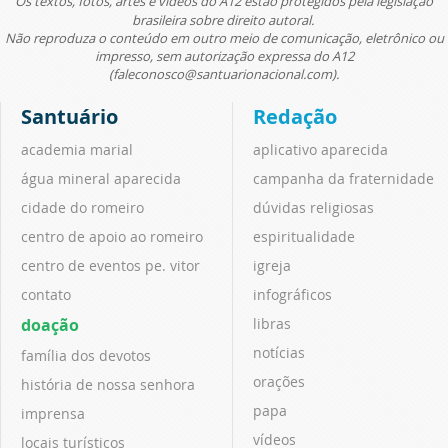
Os textos, fotos, artes e vídeos do A12 estão protegidos pela legislação
brasileira sobre direito autoral.
Não reproduza o conteúdo em outro meio de comunicação, eletrônico ou
impresso, sem autorização expressa do A12
(faleconosco@santuarionacional.com).
Santuário
Redação
academia marial
aplicativo aparecida
água mineral aparecida
campanha da fraternidade
cidade do romeiro
dúvidas religiosas
centro de apoio ao romeiro
espiritualidade
centro de eventos pe. vitor
igreja
contato
infográficos
doação
libras
notícias
família dos devotos
orações
história de nossa senhora
papa
imprensa
vídeos
locais turísticos