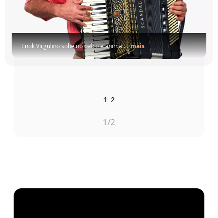
Enok Virgulino sobe no palco e anima ...
mais
1
2
1
/2