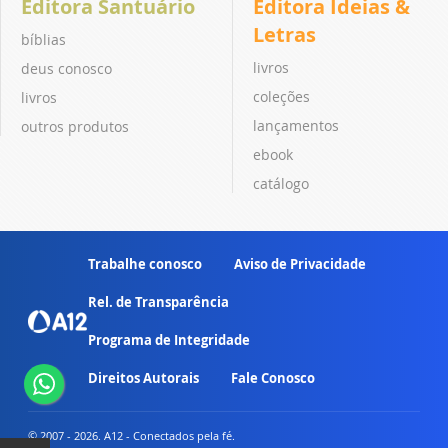
Editora Santuário
Editora Ideias &
Letras
bíblias
livros
deus conosco
coleções
livros
lançamentos
outros produtos
ebook
catálogo
Trabalhe conosco
Aviso de Privacidade
Rel. de Transparência
Programa de Integridade
Direitos Autorais
Fale Conosco
© 2007 - 2026. A12 - Conectados pela fé.