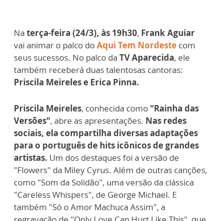
Na
terça-feira (24/3), às 19h30
,
Frank Aguiar
vai animar o palco do
Aqui Tem Nordeste
com
seus sucessos. No palco da
TV Aparecida
, ele
também receberá duas talentosas cantoras:
Priscila Meireles e Erica Pinna.
Priscila Meireles
, conhecida como
"Rainha das
Versões"
, abre as apresentações.
Nas redes
sociais, ela compartilha diversas adaptações
para o português de hits icônicos de grandes
artistas.
Um dos destaques foi a versão de
"Flowers" da Miley Cyrus. Além de outras canções,
como "Som da Solidão", uma versão da clássica
"Careless Whispers", de George Michael. E
também "Só o Amor Machuca Assim", a
regravação de "Only Love Can Hurt Like This", que