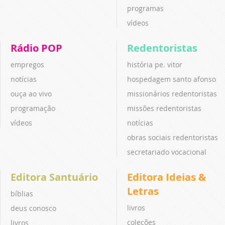
programas
vídeos
Rádio POP
Redentoristas
empregos
história pe. vitor
notícias
hospedagem santo afonso
ouça ao vivo
missionários redentoristas
programação
missões redentoristas
vídeos
notícias
obras sociais redentoristas
secretariado vocacional
Editora Santuário
Editora Ideias &
Letras
bíblias
livros
deus conosco
coleções
livros