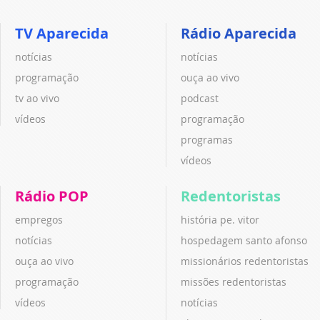
TV Aparecida
Rádio Aparecida
notícias
notícias
programação
ouça ao vivo
tv ao vivo
podcast
vídeos
programação
programas
vídeos
Rádio POP
Redentoristas
empregos
história pe. vitor
notícias
hospedagem santo afonso
ouça ao vivo
missionários redentoristas
programação
missões redentoristas
vídeos
notícias