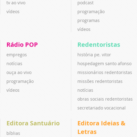
tv ao vivo
podcast
vídeos
programação
programas
vídeos
Rádio POP
Redentoristas
empregos
história pe. vitor
notícias
hospedagem santo afonso
ouça ao vivo
missionários redentoristas
programação
missões redentoristas
vídeos
notícias
obras sociais redentoristas
secretariado vocacional
Editora Santuário
Editora Ideias &
Letras
bíblias