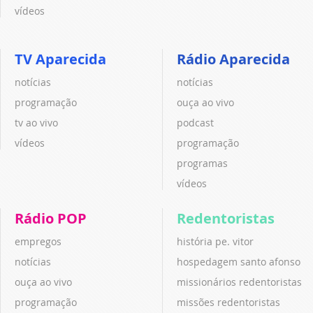
vídeos
TV Aparecida
Rádio Aparecida
notícias
notícias
programação
ouça ao vivo
tv ao vivo
podcast
vídeos
programação
programas
vídeos
Rádio POP
Redentoristas
empregos
história pe. vitor
notícias
hospedagem santo afonso
ouça ao vivo
missionários redentoristas
programação
missões redentoristas