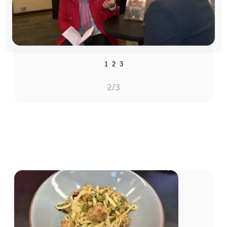
1
2
3
2
/3