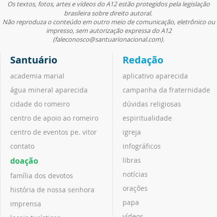
Os textos, fotos, artes e vídeos do A12 estão protegidos pela legislação
brasileira sobre direito autoral.
Não reproduza o conteúdo em outro meio de comunicação, eletrônico ou
impresso, sem autorização expressa do A12
(faleconosco@santuarionacional.com).
Santuário
Redação
academia marial
aplicativo aparecida
água mineral aparecida
campanha da fraternidade
cidade do romeiro
dúvidas religiosas
centro de apoio ao romeiro
espiritualidade
centro de eventos pe. vitor
igreja
contato
infográficos
doação
libras
notícias
família dos devotos
orações
história de nossa senhora
papa
imprensa
vídeos