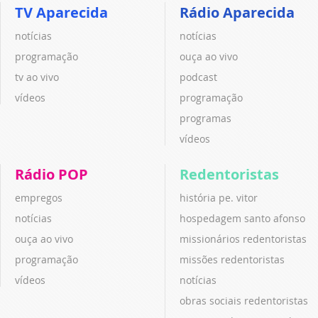
TV Aparecida
Rádio Aparecida
notícias
notícias
programação
ouça ao vivo
tv ao vivo
podcast
vídeos
programação
programas
vídeos
Rádio POP
Redentoristas
empregos
história pe. vitor
notícias
hospedagem santo afonso
ouça ao vivo
missionários redentoristas
programação
missões redentoristas
vídeos
notícias
obras sociais redentoristas