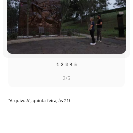
1
2
3
4
5
2
/5
"Arquivo A", quinta-feira, às 21h