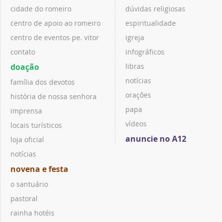
cidade do romeiro
dúvidas religiosas
centro de apoio ao romeiro
espiritualidade
centro de eventos pe. vitor
igreja
contato
infográficos
doação
libras
notícias
família dos devotos
orações
história de nossa senhora
papa
imprensa
vídeos
locais turísticos
anuncie no A12
loja oficial
notícias
novena e festa
o santuário
pastoral
rainha hotéis