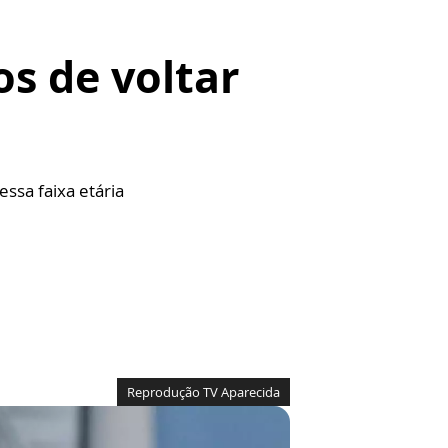
os de voltar
ssa faixa etária
Reprodução TV Aparecida