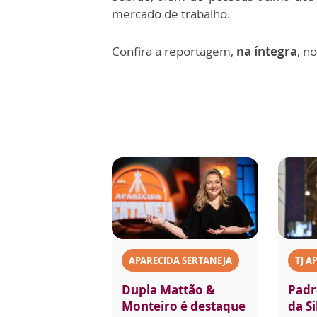
mercado de trabalho.
Confira a reportagem,
na íntegra
, n
APARECIDA SERTANEJA
TJ A
Dupla Mattão &
Padr
Monteiro é destaque
da Si