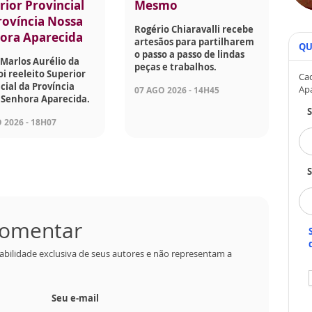
rior Provincial
Mesmo
rovíncia Nossa
Rogério Chiaravalli recebe
ora Aparecida
artesãos para partilharem
QU
o passo a passo de lindas
Marlos Aurélio da
peças e trabalhos.
foi reeleito Superior
Cad
cial da Província
Ap
07 AGO 2026 - 14H45
 Senhora Aparecida.
 2026 - 18H07
S
 comentar
abilidade exclusiva de seus autores e não representam a
Seu e-mail