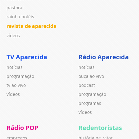
pastoral
rainha hotéis
revista de aparecida
vídeos
TV Aparecida
Rádio Aparecida
notícias
notícias
programação
ouça ao vivo
tv ao vivo
podcast
vídeos
programação
programas
vídeos
Rádio POP
Redentoristas
empregos
história pe. vitor