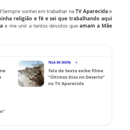
!
Sempre sonhei em trabalhar na
TV Aparecida
e
nha religião e fé e sei que trabalhando aqui
ca
e me unir a tantos devotos que
amam a Mãe
TELA DE SEXTA
lme
Tela de Sexta exibe filme
a
"Últimos Dias no Deserto"
na TV Aparecida
ho”