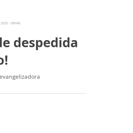
2020 - 09H48
e despedida
o!
evangelizadora