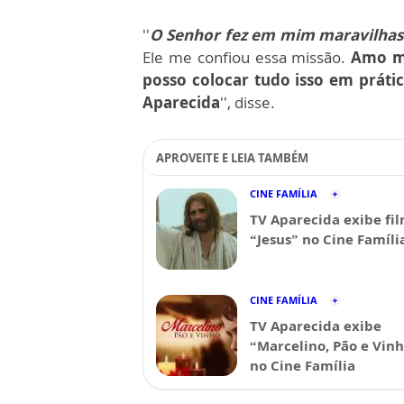
''
O Senhor fez em mim maravilhas
Ele me confiou essa missão.
Amo mi
posso colocar tudo isso em práti
Aparecida
'', disse.
APROVEITE E LEIA TAMBÉM
CINE FAMÍLIA
TV Aparecida exibe fi
“Jesus” no Cine Famíli
CINE FAMÍLIA
TV Aparecida exibe
“Marcelino, Pão e Vin
no Cine Família