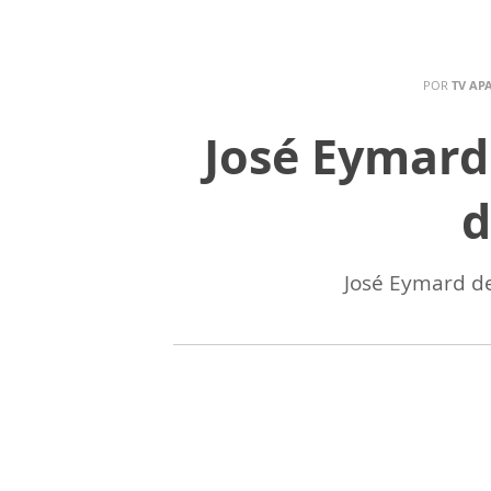
POR
TV AP
José Eymar
d
José Eymard d