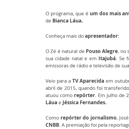
O programa, que é
um dos mais an
de
Bianca Láua.
Conheça mais do
apresentador
:
O Zé é natural de
Pouso Alegre
, no 
sua cidade natal e em
Itajubá
. Se
emissoras de rádio e televisão de sua
Veio para a
TV Aparecida
em outubr
abril de 2015, quando foi transferi
atuou como
repórter
. Em julho de 
Láua
e
Jéssica Fernandes.
Como
repórter do jornalismo
, Jo
CNBB
. A premiação foi pela report