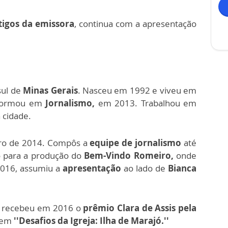
tigos da emissora
, continua com a apresentação
sul de
Minas Gerais
. Nasceu em 1992 e viveu em
 formou em
Jornalismo,
em 2013. Trabalhou em
 cidade.
o de 2014.
Compôs a
equipe de jornalismo
até
do para a produção do
Bem-Vindo Romeiro,
onde
2016, assumiu a
apresentação
ao lado de
Bianca
sé recebeu em 2016 o
prêmio Clara de Assis pela
agem
''Desafios da Igreja: Ilha de Marajó.''