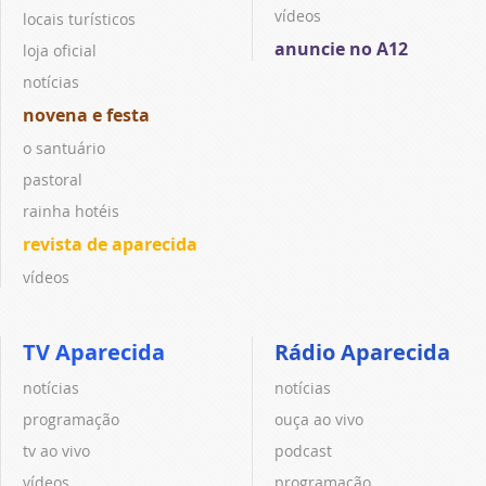
vídeos
locais turísticos
anuncie no A12
loja oficial
notícias
novena e festa
o santuário
pastoral
rainha hotéis
revista de aparecida
vídeos
TV Aparecida
Rádio Aparecida
notícias
notícias
programação
ouça ao vivo
tv ao vivo
podcast
vídeos
programação