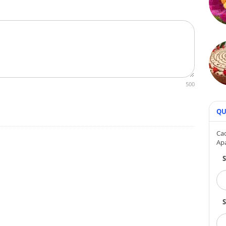
500
QU
Cad
Ap
S