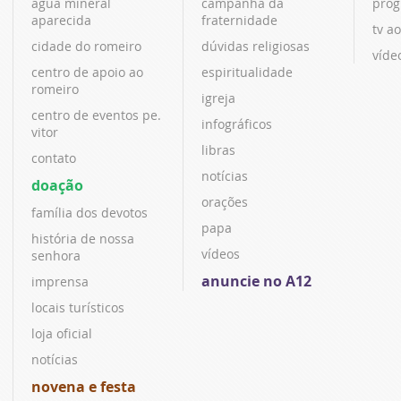
água mineral
campanha da
prog
aparecida
fraternidade
tv ao
cidade do romeiro
dúvidas religiosas
víde
centro de apoio ao
espiritualidade
romeiro
igreja
centro de eventos pe.
infográficos
vitor
libras
contato
notícias
doação
orações
família dos devotos
papa
história de nossa
vídeos
senhora
anuncie no A12
imprensa
locais turísticos
loja oficial
notícias
novena e festa