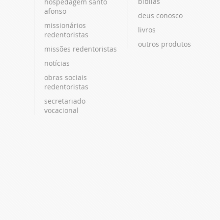
bíblias
hospedagem santo
afonso
deus conosco
missionários
livros
redentoristas
outros produtos
missões redentoristas
notícias
obras sociais
redentoristas
secretariado
vocacional