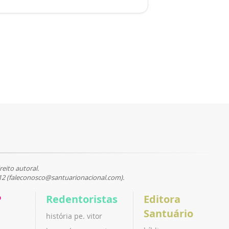
reito autoral.
12 (faleconosco@santuarionacional.com).
P
Redentoristas
Editora
Santuário
história pe. vitor