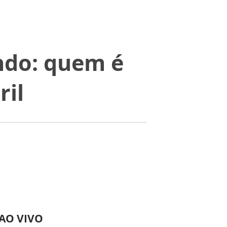
do: quem é
ril
 AO VIVO