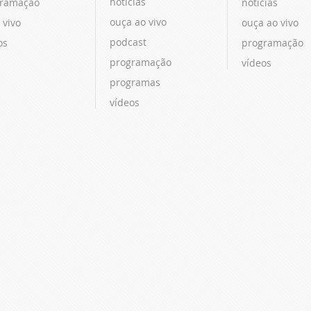
notícias
ramação
notícias
ouça ao vivo
 vivo
ouça ao vivo
podcast
os
programação
programação
vídeos
programas
vídeos