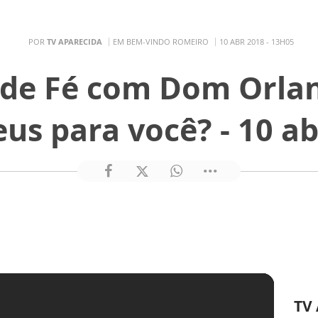
POR
TV APARECIDA
EM BEM-VINDO ROMEIRO
10 ABR 2018 - 13H05
de Fé com Dom Orlan
us para você? - 10 ab
TV