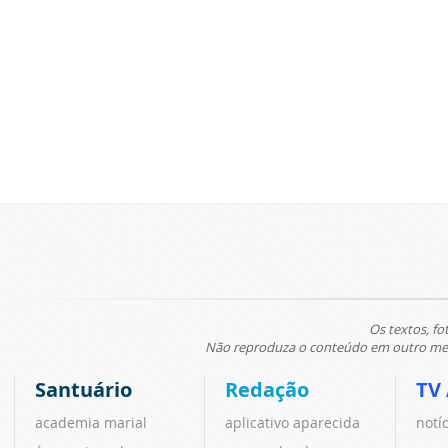
Os textos, fo
Não reproduza o conteúdo em outro meio
Santuário
Redação
TV
academia marial
aplicativo aparecida
notí