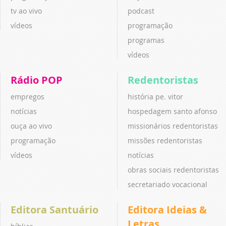
tv ao vivo
podcast
vídeos
programação
programas
vídeos
Rádio POP
Redentoristas
empregos
história pe. vitor
notícias
hospedagem santo afonso
ouça ao vivo
missionários redentoristas
programação
missões redentoristas
vídeos
notícias
obras sociais redentoristas
secretariado vocacional
Editora Santuário
Editora Ideias &
Letras