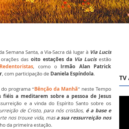
a Semana Santa, a Via-Sacra dá lugar à
Via Lucis
e orações das
oito estações da
Via Lucis
estão
Redentoristas
, como o
Irmão Alan Patrick
r
, com participação de
Daniela Espíndola
.
TV
 do programa “
Bênção da Manhã
” neste Tempo
s fiéis a meditarem sobre a pessoa de Jesus
ssurreição e a vinda do Espírito Santo sobre os
urreição de Cristo, para nós cristãos,
é a base e
rte nos trouxe vida, mas
a sua ressurreição nos
cho da primeira estação.