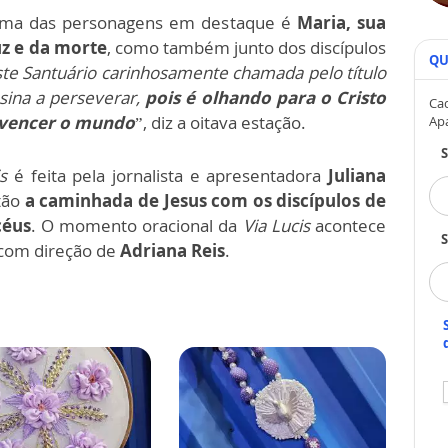
 uma das personagens em destaque é
Maria, sua
z e da morte
, como também junto dos discípulos
QU
ste Santuário carinhosamente chamada pelo título
sina a perseverar,
pois é olhando para o Cristo
Cad
 vencer o mundo
”, diz a oitava estação.
Ap
s
é feita pela jornalista e apresentadora
Juliana
stão
a caminhada de Jesus com os discípulos de
céus
. O momento oracional da
Via Lucis
acontece
S
 com direção de
Adriana Reis
.