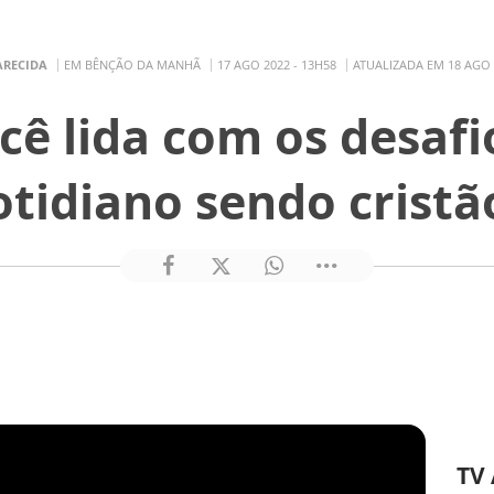
ARECIDA
EM BÊNÇÃO DA MANHÃ
17 AGO 2022 - 13H58
ATUALIZADA EM 18 AGO 
ê lida com os desafi
otidiano sendo cristã
TV