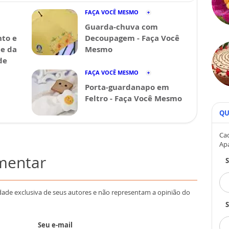
FAÇA VOCÊ MESMO
Guarda-chuva com
nto e
Decoupagem - Faça Você
de da
Mesmo
de
FAÇA VOCÊ MESMO
Porta-guardanapo em
Feltro - Faça Você Mesmo
QU
Cad
Ap
omentar
dade exclusiva de seus autores e não representam a opinião do
S
Seu e-mail