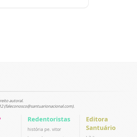
reito autoral.
12 (faleconosco@santuarionacional.com).
P
Redentoristas
Editora
Santuário
história pe. vitor