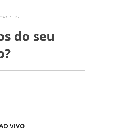
2022 - 15H12
os do seu
o?
 AO VIVO