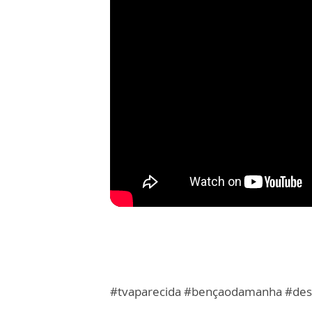
#tvaparecida #bençaodamanha #desa