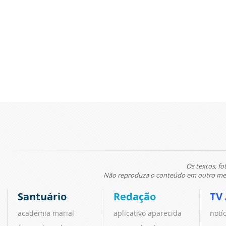
Os textos, fo
Não reproduza o conteúdo em outro meio
Santuário
Redação
TV
academia marial
aplicativo aparecida
notí