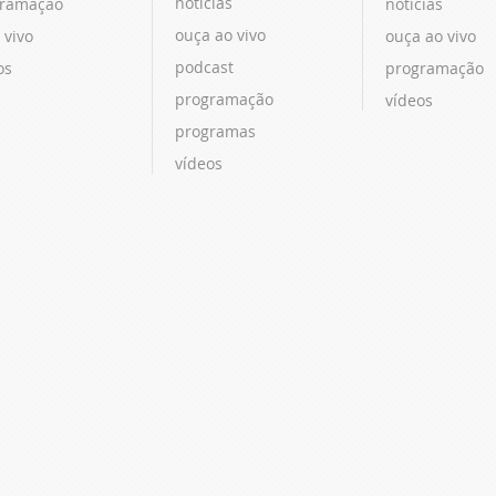
notícias
ramação
notícias
ouça ao vivo
 vivo
ouça ao vivo
podcast
os
programação
programação
vídeos
programas
vídeos