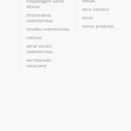
bíblias
hospedagem santo
afonso
deus conosco
missionários
livros
redentoristas
outros produtos
missões redentoristas
notícias
obras sociais
redentoristas
secretariado
vocacional