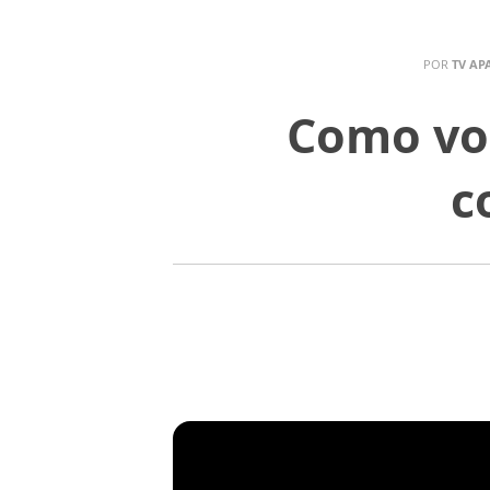
POR
TV AP
Como voc
c