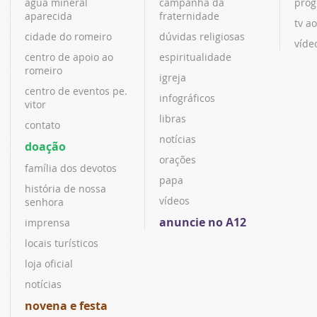
água mineral
campanha da
prog
aparecida
fraternidade
tv ao
cidade do romeiro
dúvidas religiosas
víde
centro de apoio ao
espiritualidade
romeiro
igreja
centro de eventos pe.
infográficos
vitor
libras
contato
notícias
doação
orações
família dos devotos
papa
história de nossa
vídeos
senhora
anuncie no A12
imprensa
locais turísticos
loja oficial
notícias
novena e festa