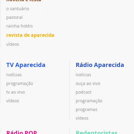
o santuário
pastoral
rainha hotéis
revista de aparecida
vídeos
TV Aparecida
Rádio Aparecida
notícias
notícias
programação
ouça ao vivo
tv ao vivo
podcast
vídeos
programação
programas
vídeos
Rádio POP
Redentoristas