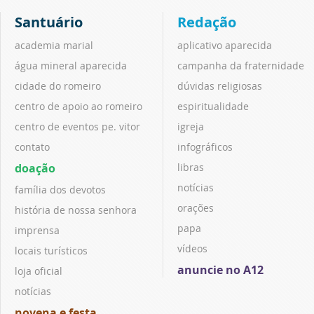
Santuário
Redação
academia marial
aplicativo aparecida
água mineral aparecida
campanha da fraternidade
cidade do romeiro
dúvidas religiosas
centro de apoio ao romeiro
espiritualidade
centro de eventos pe. vitor
igreja
contato
infográficos
doação
libras
notícias
família dos devotos
orações
história de nossa senhora
papa
imprensa
vídeos
locais turísticos
anuncie no A12
loja oficial
notícias
novena e festa