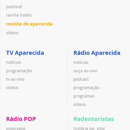
pastoral
rainha hotéis
revista de aparecida
vídeos
TV Aparecida
Rádio Aparecida
notícias
notícias
programação
ouça ao vivo
tv ao vivo
podcast
vídeos
programação
programas
vídeos
Rádio POP
Redentoristas
empregos
história pe. vitor