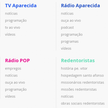
TV Aparecida
Rádio Aparecida
notícias
notícias
programação
ouça ao vivo
tv ao vivo
podcast
vídeos
programação
programas
vídeos
Rádio POP
Redentoristas
empregos
história pe. vitor
notícias
hospedagem santo afonso
ouça ao vivo
missionários redentoristas
programação
missões redentoristas
vídeos
notícias
obras sociais redentoristas