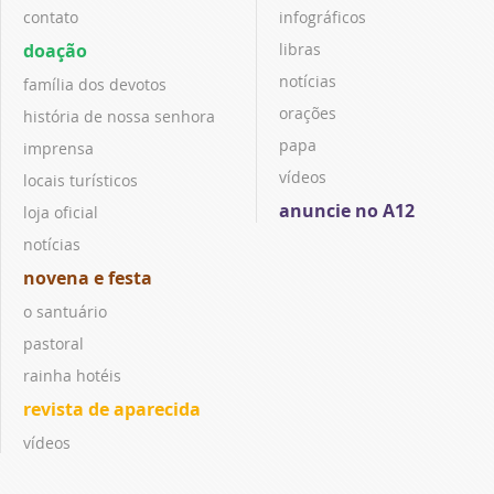
contato
infográficos
doação
libras
notícias
família dos devotos
orações
história de nossa senhora
papa
imprensa
vídeos
locais turísticos
anuncie no A12
loja oficial
notícias
novena e festa
o santuário
pastoral
rainha hotéis
revista de aparecida
vídeos