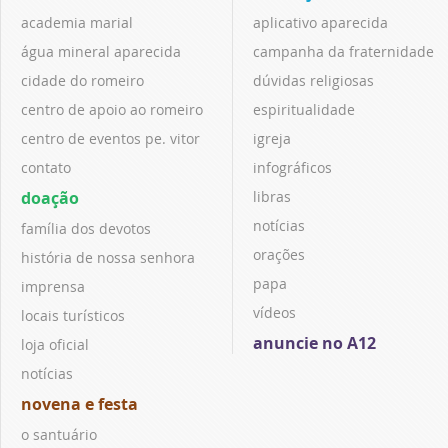
academia marial
aplicativo aparecida
água mineral aparecida
campanha da fraternidade
cidade do romeiro
dúvidas religiosas
centro de apoio ao romeiro
espiritualidade
centro de eventos pe. vitor
igreja
contato
infográficos
doação
libras
notícias
família dos devotos
orações
história de nossa senhora
papa
imprensa
vídeos
locais turísticos
anuncie no A12
loja oficial
notícias
novena e festa
o santuário