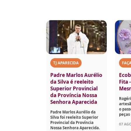
TJ APARECIDA
FAÇ
Padre Marlos Aurélio
Ecob
da Silva é reeleito
Fita 
Superior Provincial
Mes
da Província Nossa
Rogéri
Senhora Aparecida
artesã
o pass
Padre Marlos Aurélio da
peças 
Silva foi reeleito Superior
Provincial da Província
07 AGO
Nossa Senhora Aparecida.