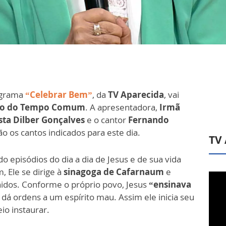
ograma
“Celebrar Bem”
, da
TV Aparecida
, vai
go do Tempo Comum
. A apresentadora,
Irmã
sta Dilber Gonçalves
e o cantor
Fernando
ão os cantos indicados para este dia.
TV
 episódios do dia a dia de Jesus e de sua vida
 Ele se dirige à
sinagoga de Cafarnaum
e
nidos. Conforme o próprio povo, Jesus
“ensinava
 dá ordens a um espírito mau. Assim ele inicia seu
io instaurar.