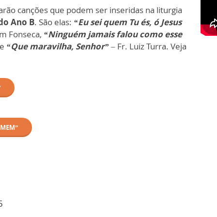
rão canções que podem ser inseridas na liturgia
do Ano B
. São elas:
“Eu sei quem Tu és, ó Jesus
uim Fonseca,
“Ninguém jamais falou como esse
 e
“Que maravilha, Senhor”
– Fr. Luiz Turra. Veja
”
OMEM”
5