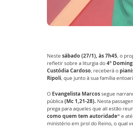
Neste
sábado (27/1), às 7h45
, o pr
refletir sobre a liturgia do
4º Domin
Custódia Cardoso
, receberá o
piani
Ripoli
, que junto à sua família entoar
O
Evangelista Marcos
segue narrando
pública
(Mc 1,21-28).
Nesta passagem,
prega para aqueles que ali estão reu
como quem tem autoridade”
e até
ministério em prol do Reino, o qual ve