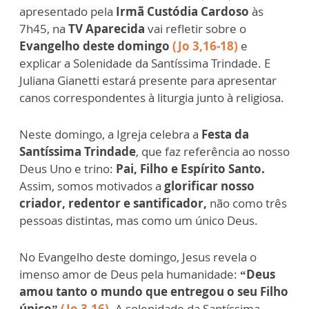
apresentado pela
Irmã Custódia Cardoso
às
7h45, na
TV Aparecida
vai refletir sobre o
Evangelho deste domingo
(Jo 3,16-18)
e
explicar a Solenidade da Santíssima Trindade. E
Juliana Gianetti estará presente para apresentar
canos correspondentes à liturgia junto à religiosa.
Neste domingo, a Igreja celebra a
Festa da
Santíssima Trindade
, que faz referência ao nosso
Deus Uno e trino:
Pai, Filho e Espírito Santo.
Assim, somos motivados a
glorificar nosso
criador, redentor e santificador,
não como três
pessoas distintas, mas como um único Deus.
No Evangelho deste domingo, Jesus revela o
imenso amor de Deus pela humanidade:
“Deus
amou tanto o mundo que entregou o seu Filho
único”
(Jo 3,16)
. A solenidade da Santíssima