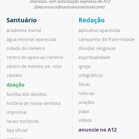
impresso, sem autorização expressa do A12
(faleconosco@santuarionacional.com).
Santuário
Redação
academia marial
aplicativo aparecida
água mineral aparecida
campanha da fraternidade
cidade do romeiro
dúvidas religiosas
centro de apoio ao romeiro
espiritualidade
centro de eventos pe. vitor
igreja
contato
infográficos
doação
libras
notícias
família dos devotos
orações
história de nossa senhora
papa
imprensa
vídeos
locais turísticos
anuncie no A12
loja oficial