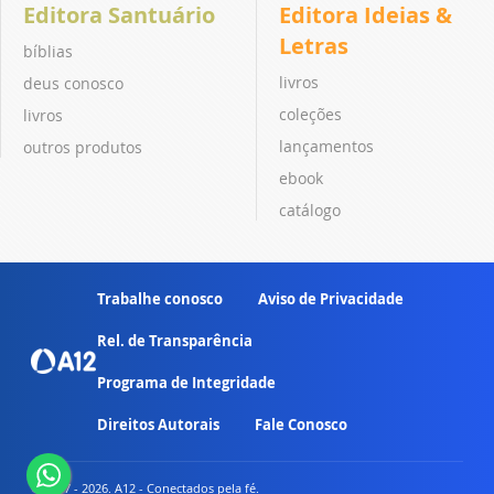
Editora Santuário
Editora Ideias &
Letras
bíblias
livros
deus conosco
coleções
livros
lançamentos
outros produtos
ebook
catálogo
Trabalhe conosco
Aviso de Privacidade
Rel. de Transparência
Programa de Integridade
Direitos Autorais
Fale Conosco
© 2007 - 2026. A12 - Conectados pela fé.