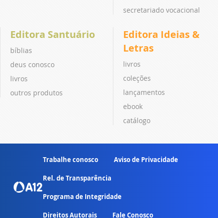
secretariado vocacional
Editora Santuário
Editora Ideias &
Letras
bíblias
livros
deus conosco
coleções
livros
lançamentos
outros produtos
ebook
catálogo
Trabalhe conosco
Aviso de Privacidade
Rel. de Transparência
Programa de Integridade
Direitos Autorais
Fale Conosco