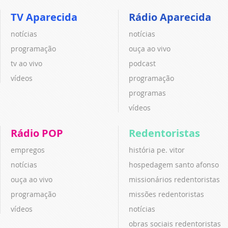
TV Aparecida
Rádio Aparecida
notícias
notícias
programação
ouça ao vivo
tv ao vivo
podcast
vídeos
programação
programas
vídeos
Rádio POP
Redentoristas
empregos
história pe. vitor
notícias
hospedagem santo afonso
ouça ao vivo
missionários redentoristas
programação
missões redentoristas
vídeos
notícias
obras sociais redentoristas