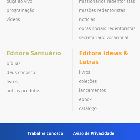
ouça ao vivo
missionários redentoristas
programação
missões redentoristas
vídeos
notícias
obras sociais redentoristas
secretariado vocacional
Editora Santuário
Editora Ideias &
Letras
bíblias
livros
deus conosco
coleções
livros
lançamentos
outros produtos
ebook
catálogo
Trabalhe conosco
Aviso de Privacidade