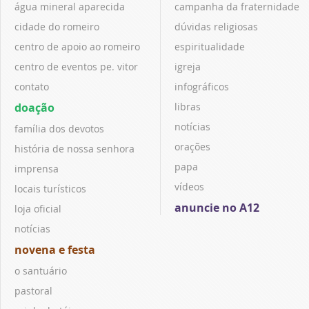
água mineral aparecida
campanha da fraternidade
cidade do romeiro
dúvidas religiosas
centro de apoio ao romeiro
espiritualidade
centro de eventos pe. vitor
igreja
contato
infográficos
doação
libras
notícias
família dos devotos
orações
história de nossa senhora
papa
imprensa
vídeos
locais turísticos
anuncie no A12
loja oficial
notícias
novena e festa
o santuário
pastoral