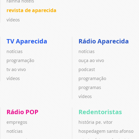
rainha hotéis
revista de aparecida
vídeos
TV Aparecida
Rádio Aparecida
notícias
notícias
programação
ouça ao vivo
tv ao vivo
podcast
vídeos
programação
programas
vídeos
Rádio POP
Redentoristas
empregos
história pe. vitor
notícias
hospedagem santo afonso