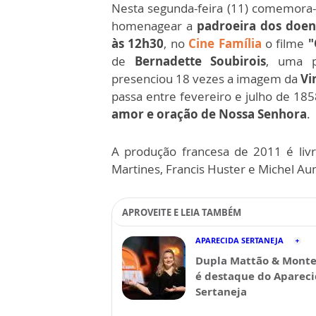
Nesta segunda-feira (11) comemora
homenagear a
padroeira dos doen
às 12h30
, no
Cine Família
o filme
"
de
Bernadette Soubirois
, uma 
presenciou 18 vezes a imagem da
Vi
passa entre fevereiro e julho de 18
amor e oração de Nossa Senhora
.
A produção francesa de 2011 é liv
Martines, Francis Huster e Michel Au
APROVEITE E LEIA TAMBÉM
APARECIDA SERTANEJA
Dupla Mattão & Monte
é destaque do Aparec
Sertaneja