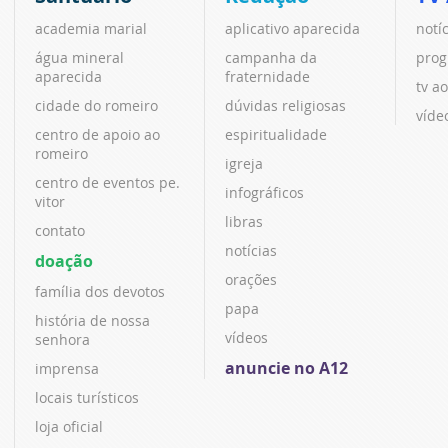
academia marial
aplicativo aparecida
notí
água mineral
campanha da
prog
aparecida
fraternidade
tv ao
cidade do romeiro
dúvidas religiosas
víde
centro de apoio ao
espiritualidade
romeiro
igreja
centro de eventos pe.
infográficos
vitor
libras
contato
notícias
doação
orações
família dos devotos
papa
história de nossa
vídeos
senhora
anuncie no A12
imprensa
locais turísticos
loja oficial