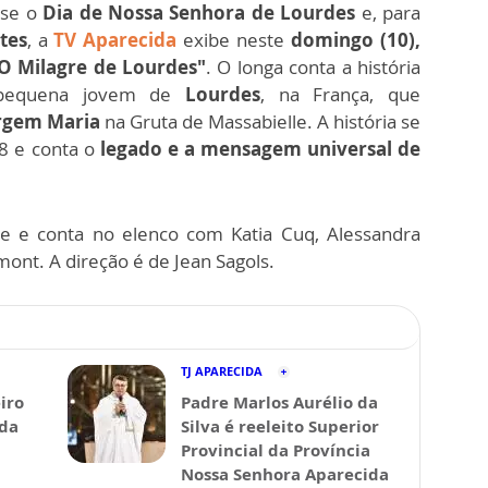
-se o
Dia de Nossa Senhora de Lourdes
e, para
tes
, a
TV Aparecida
exibe neste
domingo (10),
O Milagre de Lourdes"
. O longa conta a história
pequena jovem de
Lourdes
, na França, que
rgem Maria
na Gruta de Massabielle. A história se
58 e conta o
legado e a mensagem universal de
re e conta no elenco com Katia Cuq, Alessandra
mont. A direção é de Jean Sagols.
TJ APARECIDA
iro
Padre Marlos Aurélio da
ida
Silva é reeleito Superior
Provincial da Província
Nossa Senhora Aparecida