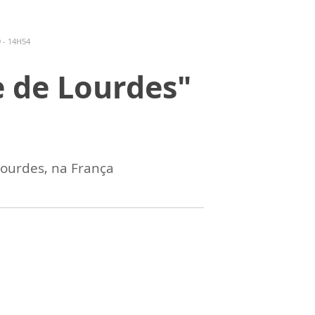
 - 14H54
e de Lourdes"
Lourdes, na França