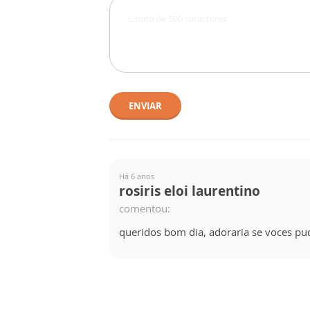
ENVIAR
Há 6 anos
rosiris eloi laurentino
comentou:
queridos bom dia, adoraria se voces pu