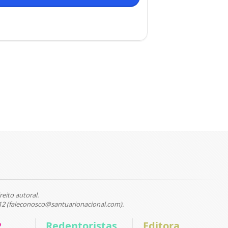
reito autoral.
12 (faleconosco@santuarionacional.com).
P
Redentoristas
Editora