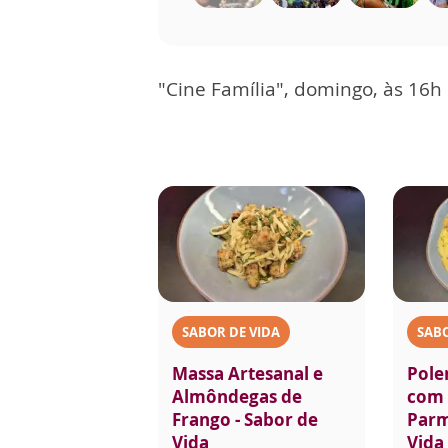
"Cine Família", domingo, às 16h
SABOR DE VIDA
SABO
Massa Artesanal e
Pole
Almôndegas de
com 
Frango - Sabor de
Parm
Vida
Vida