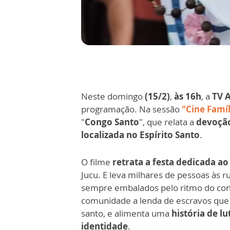
Neste domingo
(15/2)
,
às 16h
, a
TV 
programação. Na sessão
"Cine Famíl
"
Congo Santo
", que relata a
devoção
localizada no Espírito Santo
.
O filme
retrata a festa dedicada a
Jucu. E leva milhares de pessoas às r
sempre embalados pelo ritmo do co
comunidade a lenda de escravos que
santo, e alimenta uma
história de l
identidade
.