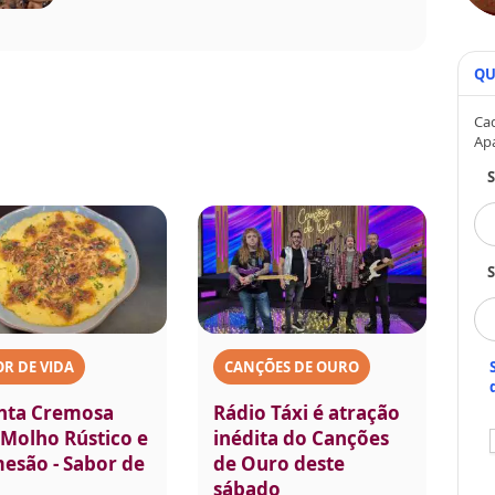
QU
Cad
Ap
S
R DE VIDA
CANÇÕES DE OURO
nta Cremosa
Rádio Táxi é atração
Molho Rústico e
inédita do Canções
esão - Sabor de
de Ouro deste
sábado