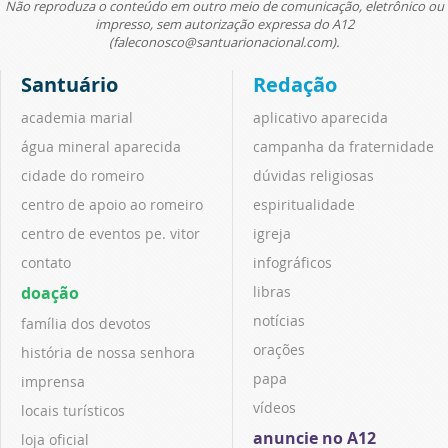
Não reproduza o conteúdo em outro meio de comunicação, eletrônico ou
impresso, sem autorização expressa do A12
(faleconosco@santuarionacional.com).
Santuário
Redação
academia marial
aplicativo aparecida
água mineral aparecida
campanha da fraternidade
cidade do romeiro
dúvidas religiosas
centro de apoio ao romeiro
espiritualidade
centro de eventos pe. vitor
igreja
contato
infográficos
doação
libras
notícias
família dos devotos
orações
história de nossa senhora
papa
imprensa
vídeos
locais turísticos
anuncie no A12
loja oficial