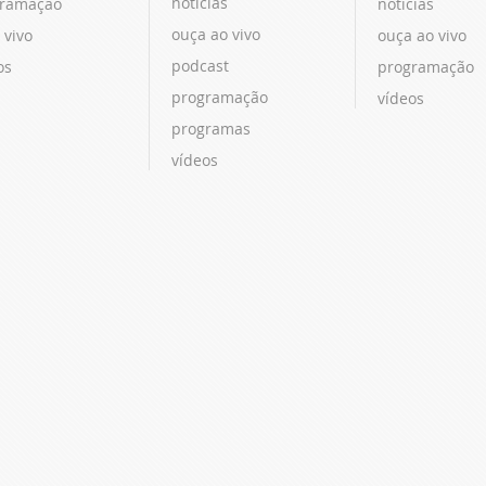
notícias
ramação
notícias
ouça ao vivo
 vivo
ouça ao vivo
podcast
os
programação
programação
vídeos
programas
vídeos