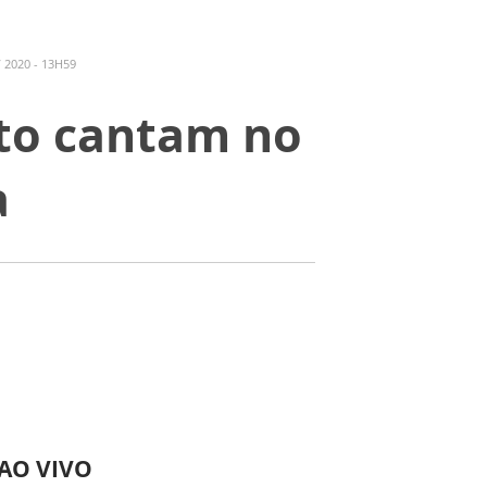
 2020 - 13H59
ato cantam no
a
 AO VIVO