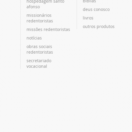
bíblias
hospedagem santo
afonso
deus conosco
missionários
livros
redentoristas
outros produtos
missões redentoristas
notícias
obras sociais
redentoristas
secretariado
vocacional