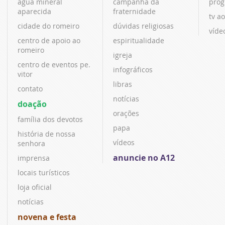
água mineral
campanha da
prog
aparecida
fraternidade
tv ao
cidade do romeiro
dúvidas religiosas
víde
centro de apoio ao
espiritualidade
romeiro
igreja
centro de eventos pe.
infográficos
vitor
libras
contato
notícias
doação
orações
família dos devotos
papa
história de nossa
vídeos
senhora
anuncie no A12
imprensa
locais turísticos
loja oficial
notícias
novena e festa