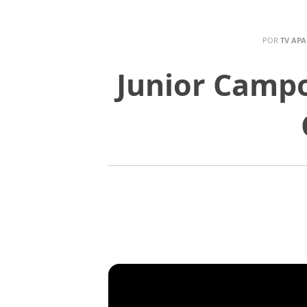
POR
TV APA
Junior Campo