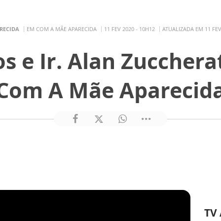
RECIDA
EM COM A MÃE APARECIDA
11 FEV 2020 - 10H12
ATUALIZADA EM 11 FEV
s e Ir. Alan Zuccher
Com A Mãe Aparecid
TV