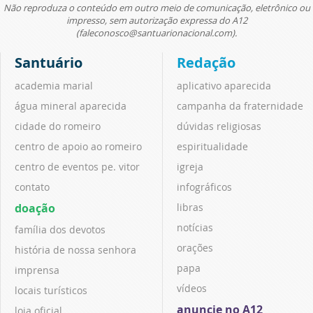
Não reproduza o conteúdo em outro meio de comunicação, eletrônico ou
impresso, sem autorização expressa do A12
(faleconosco@santuarionacional.com).
Santuário
Redação
academia marial
aplicativo aparecida
água mineral aparecida
campanha da fraternidade
cidade do romeiro
dúvidas religiosas
centro de apoio ao romeiro
espiritualidade
centro de eventos pe. vitor
igreja
contato
infográficos
doação
libras
notícias
família dos devotos
orações
história de nossa senhora
papa
imprensa
vídeos
locais turísticos
anuncie no A12
loja oficial