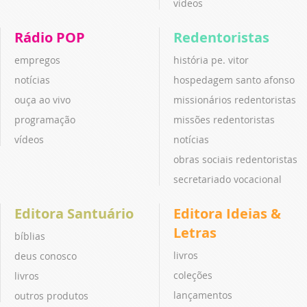
vídeos
Rádio POP
Redentoristas
empregos
história pe. vitor
notícias
hospedagem santo afonso
ouça ao vivo
missionários redentoristas
programação
missões redentoristas
vídeos
notícias
obras sociais redentoristas
secretariado vocacional
Editora Santuário
Editora Ideias &
Letras
bíblias
livros
deus conosco
coleções
livros
lançamentos
outros produtos