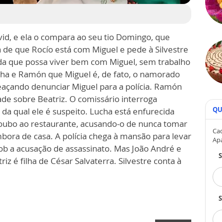
vid, e ela o compara ao seu tio Domingo, que
a de que Rocío está com Miguel e pede à Silvestre
ida que possa viver bem com Miguel, sem trabalho
ucha e Ramón que Miguel é, de fato, o namorado
meaçando denunciar Miguel para a polícia. Ramón
ade sobre Beatriz. O comissário interroga
QU
a qual ele é suspeito. Lucha está enfurecida
oubo ao restaurante, acusando-o de nunca tomar
Cad
mbora de casa. A polícia chega à mansão para levar
Ap
 sob a acusação de assassinato. Mas João André e
z é filha de César Salvaterra. Silvestre conta à
S