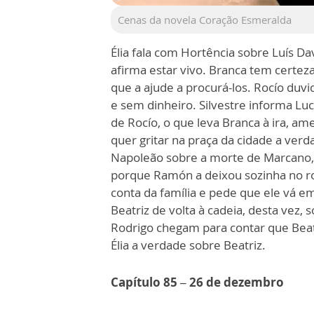
Cenas da novela Coração Esmeralda
Élia fala com Hortência sobre Luís Da
afirma estar vivo. Branca tem certez
que a ajude a procurá-los. Rocío duv
e sem dinheiro. Silvestre informa L
de Rocío, o que leva Branca à ira, a
quer gritar na praça da cidade a verd
Napoleão sobre a morte de Marcano, d
porque Ramón a deixou sozinha no r
conta da família e pede que ele vá e
Beatriz de volta à cadeia, desta vez,
Rodrigo chegam para contar que Beatri
Élia a verdade sobre Beatriz.
Capítulo 85 – 26 de dezembro