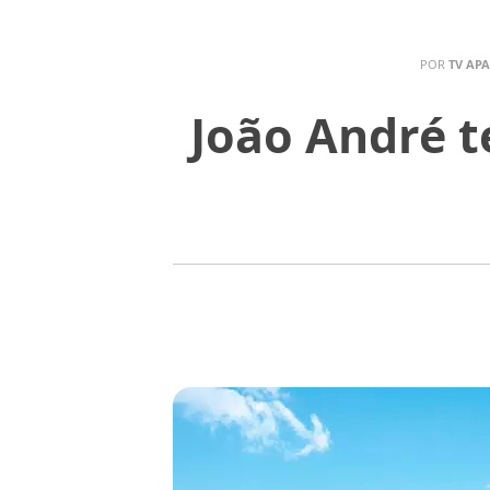
POR
TV AP
João André t