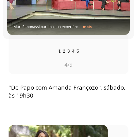
Mari Simonassi partilha sua experiênc...
mais
1
2
3
4
5
4
/5
“De Papo com Amanda Françozo”, sábado,
às 19h30