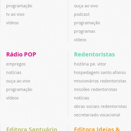
programação
ouça ao vivo
tv ao vivo
podcast
vídeos
programação
programas
vídeos
Rádio POP
Redentoristas
empregos
história pe. vitor
notícias
hospedagem santo afonso
ouça ao vivo
missionários redentoristas
programação
missões redentoristas
vídeos
notícias
obras sociais redentoristas
secretariado vocacional
Editora Santuário
Editora Ideias &