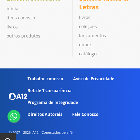
Letras
bíblias
livros
deus conosco
coleções
livros
lançamentos
outros produtos
ebook
catálogo
Trabalhe conosco
Aviso de Privacidade
Rel. de Transparência
Programa de Integridade
Direitos Autorais
Fale Conosco
© 2007 - 2026. A12 - Conectados pela fé.